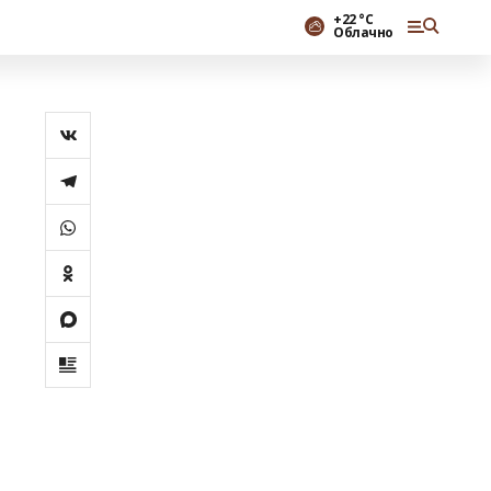
+22 °С
Облачно
л