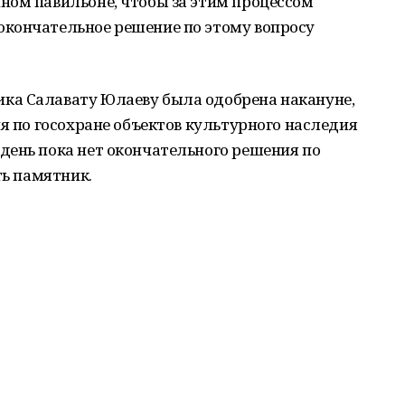
ном павильоне, чтобы за этим процессом
кончательное решение по этому вопросу
ка Салавату Юлаеву была одобрена накануне,
ия по госохране объектов культурного наследия
день пока нет окончательного решения по
ть памятник.