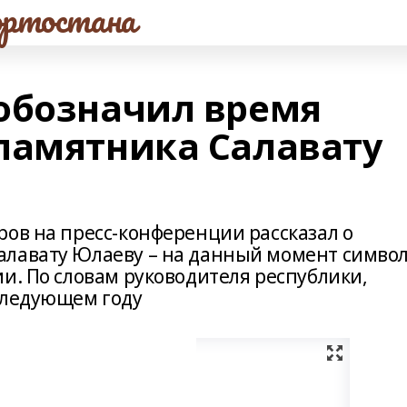
ртостана
обозначил время
памятника Салавату
ров на пресс-конференции рассказал о
алавату Юлаеву – на данный момент симво
и. По словам руководителя республики,
следующем году