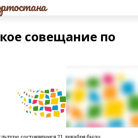
ртостана
ское совещание по
ультуре, состоявшееся 21 декабря было