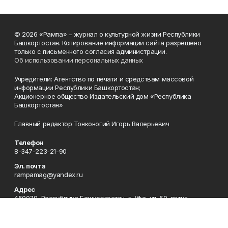
© 2026 «Рампа» – журнал о культурной жизни Республики
Башкортостан. Копирование информации сайта разрешено
только с письменного согласия администрации.
Об использовании персональных данных
Учредители: Агентство по печати и средствам массовой
информации Республики Башкортостан;
Акционерное общество Издательский дом «Республика
Башкортостан»
Главный редактор Тонконогий Игорь Валерьевич
Телефон
8-347-223-21-90
Эл. почта
rampamag@yandex.ru
Адрес
450079, Республика Башкортостан, г. Уфа, ул. 50-летия
Октября, 13, каб. 1 этаж