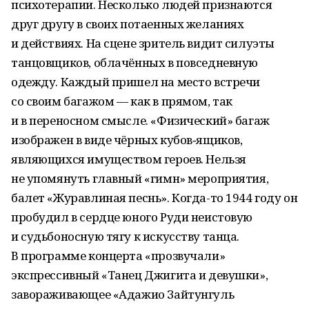
психотерапии. Несколько людей признаются
друг другу в своих потаенных желаниях
и действиях. На сцене зритель видит силуэты
танцовщиков, облачённых в повседневную
одежду. Каждый пришел на место встречи
со своим багажом — как в прямом, так
и в переносном смысле. «Физический» багаж
изображен в виде чёрных кубов‑ящиков,
являющихся имуществом героев. Нельзя
не упомянуть главный «гимн» мероприятия,
балет «Журавлиная песнь». Когда-то 1944 году он
пробудил в сердце юного Руди неистовую
и судьбоносную тягу к искусству танца.
В программе концерта «прозвучали»
экспрессивный «Танец Джигита и девушки»,
завораживающее «Адажио Зайтунгуль