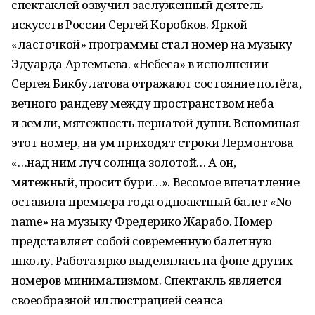
спектаклей озвучил заслуженный деятель
искусств России Сергей Коробков. Яркой
«ласточкой» программы стал номер на музыку
Эдуарда Артемьева. «Небеса» в исполнении
Сергея Бикбулатова отражают состояние полёта,
вечного рандеву между пространством неба
и земли, мятежность пернатой души. Вспоминая
этот номер, на ум приходят строки Лермонтова
«…над ним луч солнца золотой… А он,
мятежный, просит бури…». Весомое впечатление
оставила премьера года одноактный балет «No
name» на музыку Фредерико Жарабо. Номер
представляет собой современную балетную
школу. Работа ярко выделялась на фоне других
номеров минимализмом. Спектакль является
своеобразной иллюстрацией сеанса