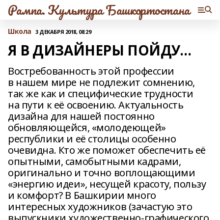
Рампа. Культура Башкортостана
Школа
3 ДЕКАБРЯ 2018, 08:29
Я В ДИЗАЙНЕРЫ ПОЙДУ…
Востребованность этой профессии
в нашем мире не подлежит сомнению,
так же как и специфические трудности
на пути к её освоению. Актуальность
дизайна для нашей постоянно
обновляющейся, «молодеющей»
республики и её столицы особенно
очевидна. Кто же поможет обеспечить её
опытными, самобытными кадрами,
оригинально и точно воплощающими
«энергию идеи», несущей красоту, пользу
и комфорт? В Башкирии много
интересных художников (зачастую это
выпускники художественно-графического