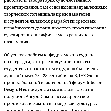
работает и лаборатория художественного
проектирования, там основными направлениями
творческого потенциала преподавателей
и студентов являются разработки средовых
и графических дизайн-проектов, проектирование
сувениров, полиграфия самого различного
назначения».
Об успехах работы кафедры можно судить
по наградам, которые получили проекты
студентов только в этом году, а он был очень
«урожайным». 25 –28 сентября на ВДНХ-Экспо
прошёл большой строительный форум Interior
Design. И вот результаты: диплом I cтепени
получила Айгуль Заманова за проектное
предложение комплекса медовой культуры;
диплом II cтепени — Екатерина Шихалева