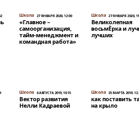
Школа
Школа
42
27 ЯНВАРЯ 2020, 12:00
27 ЯНВАРЯ 2020, 11
зь
«Главное –
Великолепная
самоорганизация,
восьмЁрка и луч
тайм-менеджмент и
лучших
командная работа»
Школа
Школа
9
6 АВГУСТА 2019, 10:15
25 МАРТА 2019, 12:
Вектор развития
как поставить т
Нелли Кадраевой
на крыло