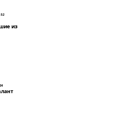
:52
шие из
24
алант