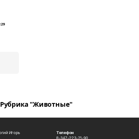
:29
Рубрика "Животные"
огий Игорь
Телефон
8-347-223-21-90