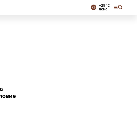
+29 °С
Ясно
52
ловие