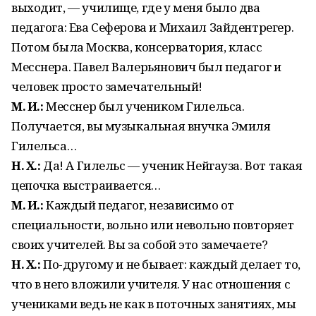
выходит, — училище, где у меня было два
педагога: Ева Сеферова и Михаил Зайдентрегер.
Потом была Москва, консерватория, класс
Месснера. Павел Валерьянович был педагог и
человек просто замечательный!
М. И.:
Месснер был учеником Гилельса.
Получается, вы музыкальная внучка Эмиля
Гилельса…
Н. Х.:
Да! А Гилельс — ученик Нейгауза. Вот такая
цепочка выстраивается…
М. И.:
Каждый педагог, независимо от
специальности, вольно или невольно повторяет
своих учителей. Вы за собой это замечаете?
Н. Х.:
По-другому и не бывает: каждый делает то,
что в него вложили учителя. У нас отношения с
учениками ведь не как в поточных занятиях, мы