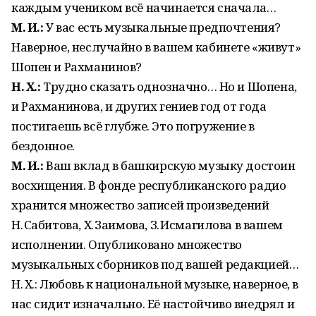
каждым учеником всё начинается сначала…
М. И.:
У вас есть музыкальные предпочтения?
Наверное, неслучайно в вашем кабинете «живут»
Шопен и Рахманинов?
Н. Х.:
Трудно сказать однозначно… Но и Шопена,
и Рахманинова, и других гениев год от года
постигаешь всё глубже. Это погружение в
бездонное.
М. И.:
Ваш вклад в башкирскую музыку достоин
восхищения. В фонде республиканского радио
хранится множество записей произведений
Н. Сабитова, Х. Заимова, З. Исмагилова в вашем
исполнении. Опубликовано множество
музыкальных сборников под вашей редакцией…
Н. Х.: Любовь к национальной музыке, наверное, в
нас сидит изначально. Её настойчиво внедрял и