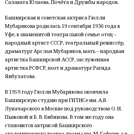
Салавата Юлаева, Почёта и Дружбы народов.
Башкирская и советская актриса Гюлли
Мубарякова родилась 19 сентября 1936 года в
Уфе, в знаменитой театральной семье: отец –
народный артист СССР, театральный режиссёр,
драматург Арслан Мубаряков, мать – народная
артистка Башкирской АССР, заслуженная
артистка РСФСР, поэт и драматург Рагида
Янбулатова.
В 1959 году Гюлли Мубарякова окончила
Башкирскую студию при ГИТИСе им. А.В.
Луначарского в Москве под руководством О. И.
Пыжовой и Б. В. Бибикова. В том же году она
становится актрисой Башкирского
академического театра драмы им. М. Гафури, а в