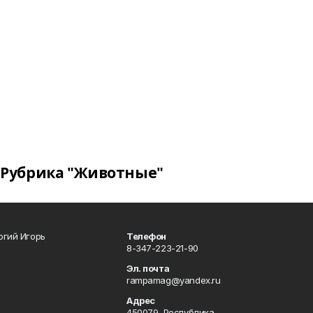
Рубрика "Животные"
огий Игорь
Телефон
8-347-223-21-90
Эл. почта
rampamag@yandex.ru
Адрес
450079, Республика