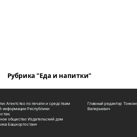
Рубрика "Еда и напитки"
ли: Агентство по печати и средствам
Главный редактор Тонкон
й информации Республики
Валерьевич
стан;
ное общество Издательский дом
ика Башкортостан»