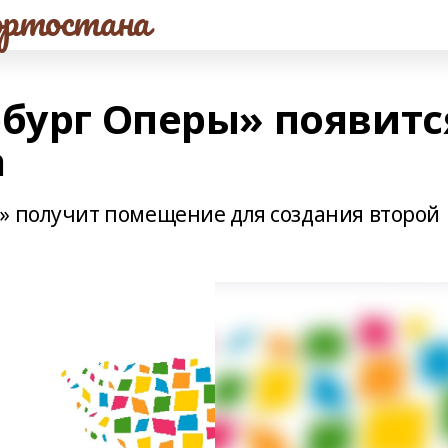
ртостана
рбург Оперы» появитс
а
» получит помещение для создания второй