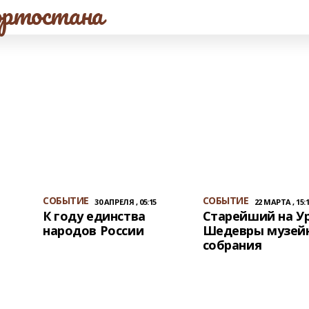
ртостана
СОБЫТИЕ
СОБЫТИЕ
30 АПРЕЛЯ , 05:15
22 МАРТА , 15:
К году единства
Старейший на У
народов России
Шедевры музей
собрания