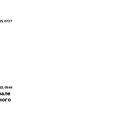
5, 07:37
5, 09:44
рале
ного