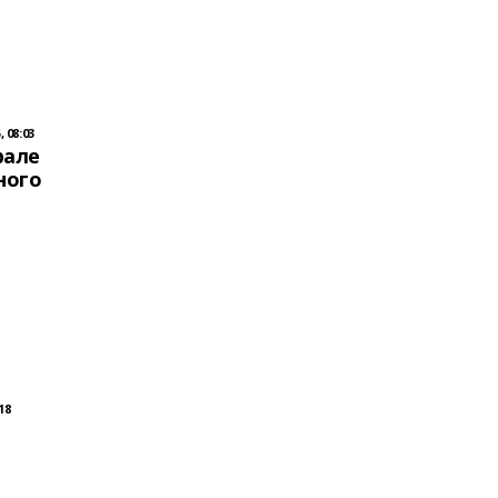
 08:03
рале
ного
18