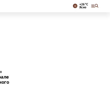
+26 °С
Ясно
10
рале
ного